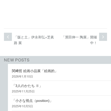
投
「版と土」伊永和弘×芝眞
「濱田伸一 陶展」開催
次
前
次
過
稿
路 展
中！
の
去
投
の
ナ
稿:
投
ビ
NEW POSTS
稿:
ゲ
関﨑哲 絵画小品展「絵画的」
2026年1月10日
ー
シ
「3人のかたち Ⅱ」
2025年11月25日
ョ
「小さな視点（position)」
ン
2025年10月5日