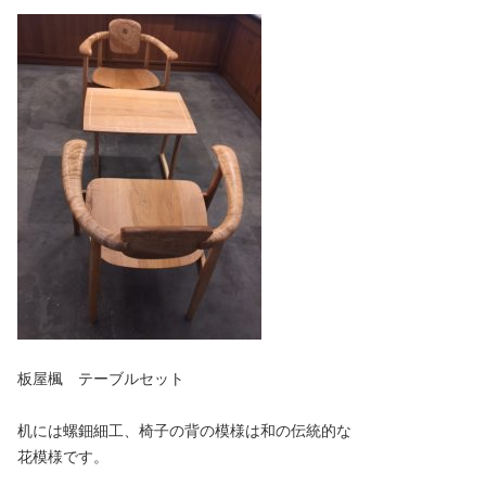
板屋楓 テーブルセット
机には螺鈿細工、椅子の背の模様は和の伝統的な
花模様です。