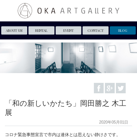
ABOUT US
RENTAL
EVENT
CONTACT
BLOG
「和の新しいかたち」岡田勝之 木工
展
2020年05月01日
コロナ緊急事態宣言で市内は連休とは思えない静けさです。