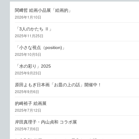
ビ
稿:
関﨑哲 絵画小品展「絵画的」
ゲ
2026年1月10日
ー
「3人のかたち Ⅱ」
2025年11月25日
シ
ョ
「小さな視点（position)」
2025年10月5日
ン
「水の彩り」2025
2025年9月23日
原田よもぎ日本画「お皿の上の話」開催中！
2025年9月6日
的崎裕子 絵画展
2025年7月12日
岸田真理子・内山貞和 コラボ展
2025年7月6日