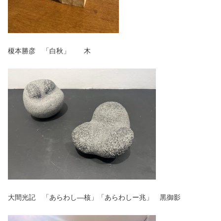
榎本勝彦 「白秋」 木
大間光記 「あらわし―核」「あらわしー兆」 黒御影