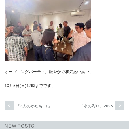
オープニングパーティ。賑やかで和気あいあい。
10月5日(日)17時までです。
投
「3人のかたち Ⅱ」
「水の彩り」2025
次
前
次
過
稿
の
去
投
の
ナ
NEW POSTS
稿:
投