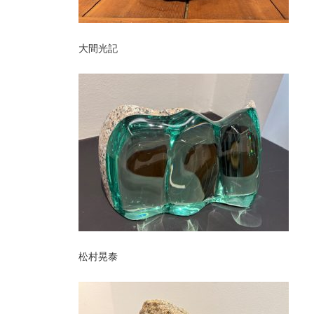
大間光記
松村晃泰