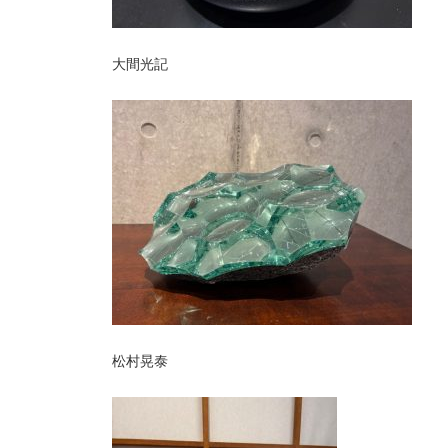
大間光記
松村晃泰