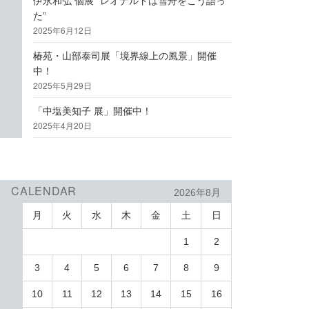
伊永和弘 個展 “レオナルドは雪舟をこう語っ
た”
2025年6月12日
椿苑・山部泰司展「境界線上の風景」開催
中！
2025年5月29日
「中塩美知子 展」開催中！
2025年4月20日
CALENDAR
2026年8月
月
火
水
木
金
土
日
1
2
3
4
5
6
7
8
9
10
11
12
13
14
15
16