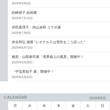
2025年9月6日
的崎裕子 絵画展
2025年7月12日
岸田真理子・内山貞和 コラボ展
2025年7月6日
伊永和弘 個展 “レオナルドは雪舟をこう語った”
2025年6月12日
椿苑・山部泰司展「境界線上の風景」開催中！
2025年5月29日
「中塩美知子 展」開催中！
2025年4月20日
CALENDAR
2026年8月
月
火
水
木
金
土
日