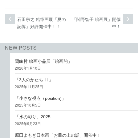
投
石田宗之 鉛筆画展「夏の
「関野智子 絵画展」開催
次
前
次
過
稿
記憶」好評開催中！！
中！
の
去
投
の
ナ
稿:
投
ビ
NEW POSTS
稿:
ゲ
関﨑哲 絵画小品展「絵画的」
2026年1月10日
ー
シ
「3人のかたち Ⅱ」
2025年11月25日
ョ
「小さな視点（position)」
ン
2025年10月5日
「水の彩り」2025
2025年9月23日
原田よもぎ日本画「お皿の上の話」開催中！