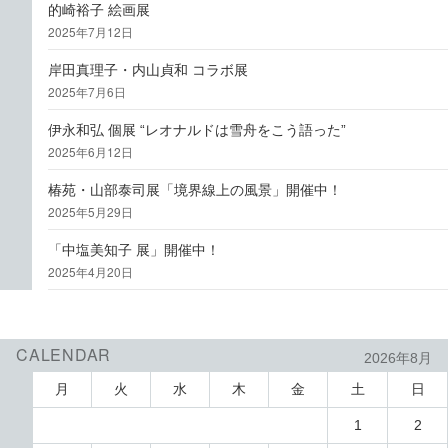
的崎裕子 絵画展
2025年7月12日
岸田真理子・内山貞和 コラボ展
2025年7月6日
伊永和弘 個展 “レオナルドは雪舟をこう語った”
2025年6月12日
椿苑・山部泰司展「境界線上の風景」開催中！
2025年5月29日
「中塩美知子 展」開催中！
2025年4月20日
CALENDAR
2026年8月
月
火
水
木
金
土
日
1
2