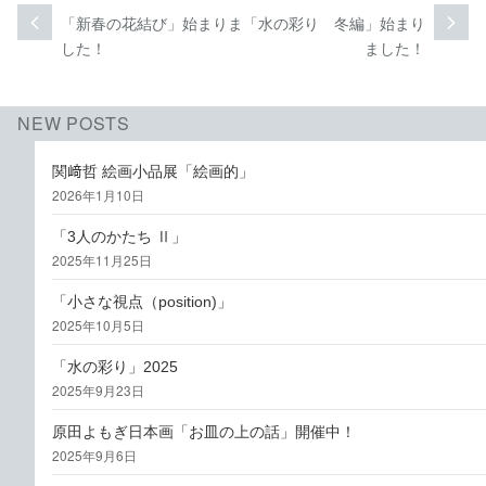
投
「新春の花結び」始まりま
「水の彩り 冬編」始まり
次
前
次
過
稿
した！
ました！
の
去
投
の
ナ
稿:
投
ビ
NEW POSTS
稿:
ゲ
関﨑哲 絵画小品展「絵画的」
2026年1月10日
ー
シ
「3人のかたち Ⅱ」
2025年11月25日
ョ
「小さな視点（position)」
ン
2025年10月5日
「水の彩り」2025
2025年9月23日
原田よもぎ日本画「お皿の上の話」開催中！
2025年9月6日