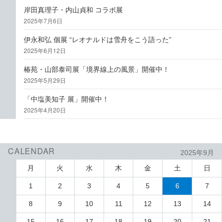
岸田真理子・内山貞和 コラボ展
2025年7月6日
伊永和弘 個展 “レオナルドは雪舟をこう語った”
2025年6月12日
椿苑・山部泰司展「境界線上の風景」開催中！
2025年5月29日
「中塩美知子 展」開催中！
2025年4月20日
CALENDAR
2025年9月
月
火
水
木
金
土
日
1
2
3
4
5
6
7
8
9
10
11
12
13
14
15
16
17
18
19
20
21