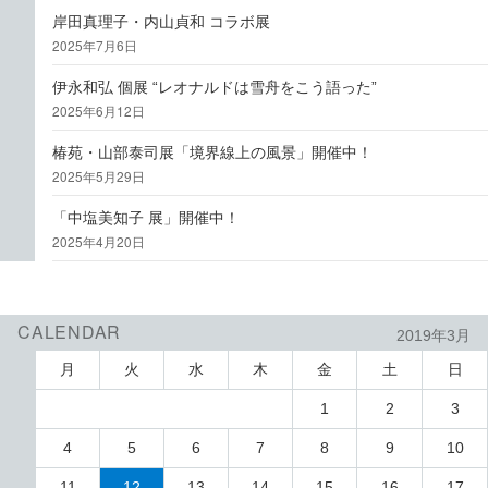
岸田真理子・内山貞和 コラボ展
2025年7月6日
伊永和弘 個展 “レオナルドは雪舟をこう語った”
2025年6月12日
椿苑・山部泰司展「境界線上の風景」開催中！
2025年5月29日
「中塩美知子 展」開催中！
2025年4月20日
CALENDAR
2019年3月
月
火
水
木
金
土
日
1
2
3
4
5
6
7
8
9
10
11
12
13
14
15
16
17