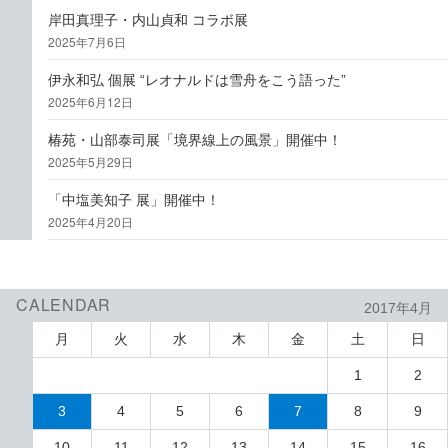
岸田真理子・内山貞和 コラボ展
2025年7月6日
伊永和弘 個展 “レオナルドは雪舟をこう語った”
2025年6月12日
椿苑・山部泰司展「境界線上の風景」開催中！
2025年5月29日
「中塩美知子 展」開催中！
2025年4月20日
CALENDAR
2017年4月
月
火
水
木
金
土
日
1
2
3
4
5
6
7
8
9
10
11
12
13
14
15
16