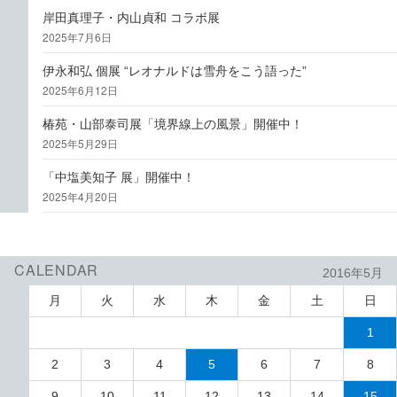
岸田真理子・内山貞和 コラボ展
2025年7月6日
伊永和弘 個展 “レオナルドは雪舟をこう語った”
2025年6月12日
椿苑・山部泰司展「境界線上の風景」開催中！
2025年5月29日
「中塩美知子 展」開催中！
2025年4月20日
CALENDAR
2016年5月
月
火
水
木
金
土
日
1
2
3
4
5
6
7
8
9
10
11
12
13
14
15