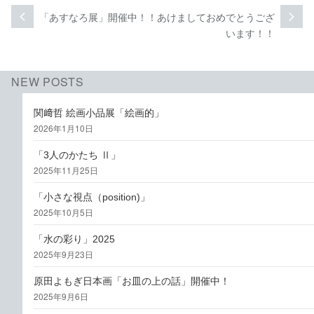
投
「あすなろ展」開催中！！
あけましておめでとうござ
次
前
次
過
稿
います！！
の
去
投
の
ナ
稿:
投
ビ
NEW POSTS
稿:
ゲ
関﨑哲 絵画小品展「絵画的」
2026年1月10日
ー
シ
「3人のかたち Ⅱ」
2025年11月25日
ョ
「小さな視点（position)」
ン
2025年10月5日
「水の彩り」2025
2025年9月23日
原田よもぎ日本画「お皿の上の話」開催中！
2025年9月6日