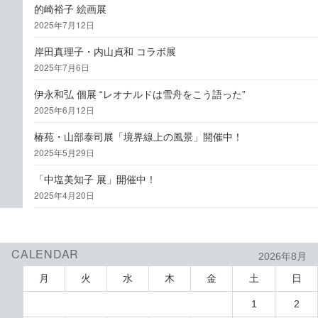
的崎裕子 絵画展
2025年7月12日
岸田真理子・内山貞和 コラボ展
2025年7月6日
伊永和弘 個展 “レオナルドは雪舟をこう語った”
2025年6月12日
椿苑・山部泰司展「境界線上の風景」開催中！
2025年5月29日
「中塩美知子 展」開催中！
2025年4月20日
CALENDAR
2026年8月
月
火
水
木
金
土
日
1
2