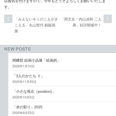
以後気を付けますので、今年もどうぞよろしくお願いいたしま
す。
投
「みえないキミのこえがき
「岡文女・内山貞和 二人
次
前
次
過
稿
こえる」丸山智代 銅版画
展」好評開催中！
の
去
展
投
の
ナ
稿:
投
ビ
稿:
NEW POSTS
ゲ
関﨑哲 絵画小品展「絵画的」
ー
2026年1月10日
シ
「3人のかたち Ⅱ」
ョ
2025年11月25日
ン
「小さな視点（position)」
2025年10月5日
「水の彩り」2025
2025年9月23日