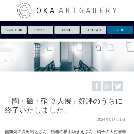
ABOUT US
RENTAL
EVENT
CONTACT
BLOG
「陶・磁・硝 ３人展」好評のうちに
終了いたしました。
2024年01月31日
備前焼の高田裕之さん、磁器の横山ゆきえさん、硝子の大村淑華