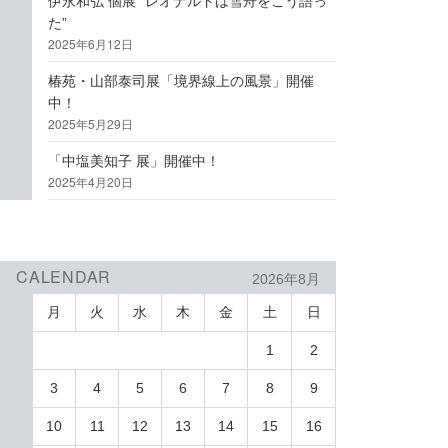
伊永和弘 個展 “レオナルドは雪舟をこう語っ
た”
2025年6月12日
椿苑・山部泰司展「境界線上の風景」開催
中！
2025年5月29日
「中塩美知子 展」開催中！
2025年4月20日
CALENDAR
2026年8月
月
火
水
木
金
土
日
1
2
3
4
5
6
7
8
9
10
11
12
13
14
15
16