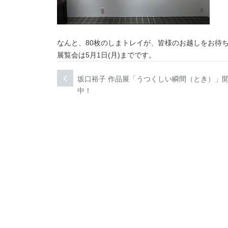
なんと、80枚のしまトレイが、皆様のお越しをお待
展覧会は5月1日(月)までです。
投
坂口裕子 作品展「うつくしい瞬間（とき）」
次
次
稿
中！
の
投
ナ
稿:
ビ
ゲ
ー
シ
ョ
ン