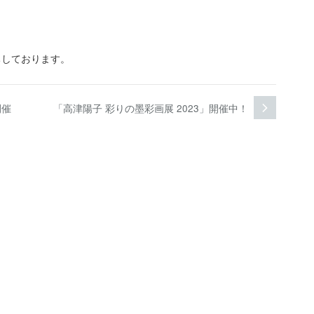
ちしております。
開催
「高津陽子 彩りの墨彩画展 2023」開催中！
前
過
去
の
投
稿: