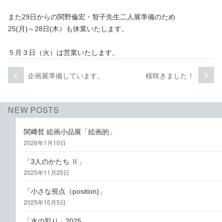
また29日からの関野倫宏・智子先生二人展準備のため
25(月)～28日(木）も休業いたします。
５月３日（火）は営業いたします。
投
企画展準備しています。
桜咲きました！
次
前
次
過
稿
の
去
投
の
ナ
NEW POSTS
稿:
投
ビ
稿:
関﨑哲 絵画小品展「絵画的」
ゲ
2026年1月10日
ー
「3人のかたち Ⅱ」
2025年11月25日
シ
ョ
「小さな視点（position)」
2025年10月5日
ン
「水の彩り」2025