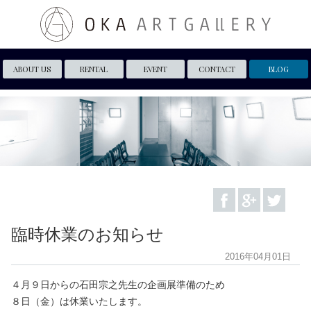
ABOUT US
RENTAL
EVENT
CONTACT
BLOG
臨時休業のお知らせ
2016年04月01日
４月９日からの石田宗之先生の企画展準備のため
８日（金）は休業いたします。